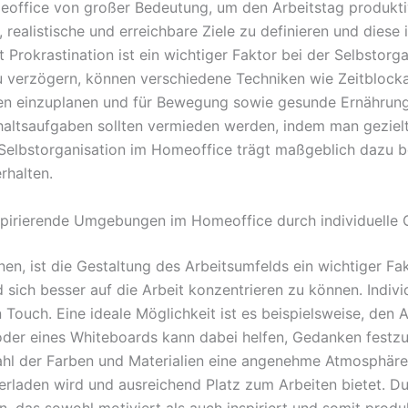
meoffice von großer Bedeutung, um den Arbeitstag produktiv
lt, realistische und erreichbare Ziele zu definieren und diese 
Prokrastination ist ein wichtiger Faktor bei der Selbstorg
u verzögern, können verschiedene Techniken wie Zeitbloc
sen einzuplanen und für Bewegung sowie gesunde Ernährun
ltsaufgaben sollten vermieden werden, indem man gezielt 
 Selbstorganisation im Homeoffice trägt maßgeblich dazu be
rhalten.
nspirierende Umgebungen im Homeoffice durch individuelle 
en, ist die Gestaltung des Arbeitsumfelds ein wichtiger Fa
d sich besser auf die Arbeit konzentrieren zu können. Indiv
 Touch. Eine ideale Möglichkeit ist es beispielsweise, den 
 oder eines Whiteboards kann dabei helfen, Gedanken festzu
Wahl der Farben und Materialien eine angenehme Atmosphäre
rladen wird und ausreichend Platz zum Arbeiten bietet. Du
n, das sowohl motiviert als auch inspiriert und somit produ