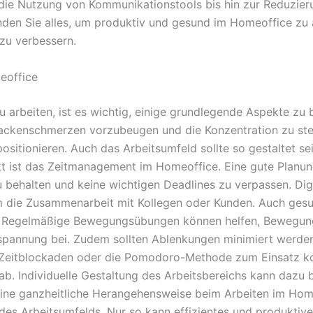
die Nutzung von Kommunikationstools bis hin zur Reduzie
inden Sie alles, um produktiv und gesund im Homeoffice zu 
zu verbessern.
eoffice
u arbeiten, ist es wichtig, einige grundlegende Aspekte z
ackenschmerzen vorzubeugen und die Konzentration zu steige
ositionieren. Auch das Arbeitsumfeld sollte so gestaltet se
kt ist das Zeitmanagement im Homeoffice. Eine gute Planun
u behalten und keine wichtigen Deadlines zu verpassen. Di
 die Zusammenarbeit mit Kollegen oder Kunden. Auch gesun
n. Regelmäßige Bewegungsübungen können helfen, Bewegu
annung bei. Zudem sollten Ablenkungen minimiert werden,
Zeitblockaden oder die Pomodoro-Methode zum Einsatz kom
. Individuelle Gestaltung des Arbeitsbereichs kann dazu be
uf eine ganzheitliche Herangehensweise beim Arbeiten im Ho
es Arbeitsumfelds. Nur so kann effizientes und produktive