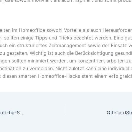
eiten im Homeoffice sowohl Vorteile als auch Herausforderu
, sollten einige Tipps und Tricks beachtet werden. Eine gut
 Auch ein strukturiertes Zeitmanagement sowie der Einsatz 
r zu gestalten. Wichtig ist auch die Berücksichtigung gesun
n sollten minimiert werden, um konzentriert arbeiten zu k
rastination zu vermeiden. Nicht zuletzt kann eine individuel
it diesen smarten Homeoffice-Hacks steht einem erfolgreic
So personalisieren Sie Werbegeschenke: Eine Schritt-für-Schritt-Anleitung für bedruckte Kugelschreiber