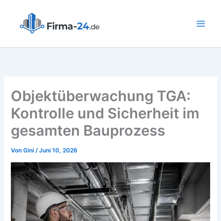
Zum
Inhalt
springen
Objektüberwachung TGA:
Kontrolle und Sicherheit im
gesamten Bauprozess
Von
Gini
/
Juni 10, 2026